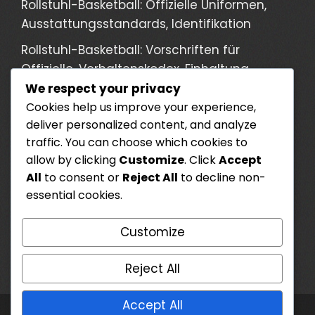
Rollstuhl-Basketball: Offizielle Uniformen,
Ausstattungsstandards, Identifikation
Rollstuhl-Basketball: Vorschriften für
Offizielle, Verhaltenskodex, Einhaltung
We respect your privacy
Rollstuhl-Basketball: Konfliktlösung,
Cookies help us improve your experience,
Spielstreitigkeiten, Autorität der
deliver personalized content, and analyze
Schiedsrichter
traffic. You can choose which cookies to
Rollstuhl-Basketball: Herausforderungen bei
allow by clicking
Customize
. Click
Accept
All
to consent or
Reject All
to decline non-
der Schiedsrichterei, Spielmanagement,
essential cookies.
Situationsbewusstsein
Rollstuhl-Basketball: Verstöße, Technische
Customize
Fouls, Unsportliches Verhalten
Reject All
Accept All