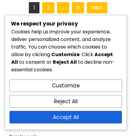
Posts
1
2
…
5
Next
pagination
We respect your privacy
Links
Cookies help us improve your experience,
deliver personalized content, and analyze
traffic. You can choose which cookies to
Blogbeiträge
allow by clicking
Customize
. Click
Accept
All
to consent or
Reject All
to decline non-
Unsere Geschichte
essential cookies.
Kontaktieren Sie uns
Customize
Kategorien
Reject All
Offizielle Vorschriften
Accept All
Spielerberechtigung