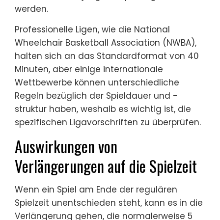
werden.
Professionelle Ligen, wie die National
Wheelchair Basketball Association (NWBA),
halten sich an das Standardformat von 40
Minuten, aber einige internationale
Wettbewerbe können unterschiedliche
Regeln bezüglich der Spieldauer und -
struktur haben, weshalb es wichtig ist, die
spezifischen Ligavorschriften zu überprüfen.
Auswirkungen von
Verlängerungen auf die Spielzeit
Wenn ein Spiel am Ende der regulären
Spielzeit unentschieden steht, kann es in die
Verlängerung gehen, die normalerweise 5