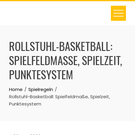
Skip
to
content
ROLLSTUHL-BASKETBALL:
SPIELFELDMASSE, SPIELZEIT, P
UNKTESYSTEM
Home
Spielregeln
Rollstuhl-Basketball: Spielfeldmaße, Spielzeit,
Punktesystem