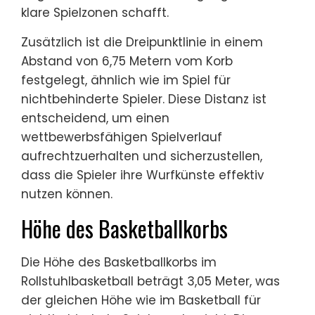
klare Spielzonen schafft.
Zusätzlich ist die Dreipunktlinie in einem
Abstand von 6,75 Metern vom Korb
festgelegt, ähnlich wie im Spiel für
nichtbehinderte Spieler. Diese Distanz ist
entscheidend, um einen
wettbewerbsfähigen Spielverlauf
aufrechtzuerhalten und sicherzustellen,
dass die Spieler ihre Wurfkünste effektiv
nutzen können.
Höhe des Basketballkorbs
Die Höhe des Basketballkorbs im
Rollstuhlbasketball beträgt 3,05 Meter, was
der gleichen Höhe wie im Basketball für