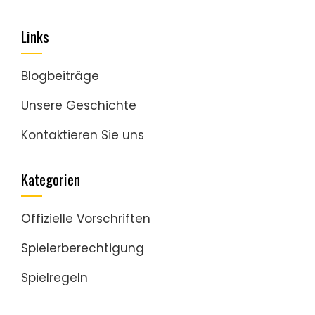
Links
Blogbeiträge
Unsere Geschichte
Kontaktieren Sie uns
Kategorien
Offizielle Vorschriften
Spielerberechtigung
Spielregeln