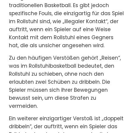
traditionellen Basketball. Es gibt jedoch
spezifische Fouls, die einzigartig für das Spiel
im Rollstuhl sind, wie „illegaler Kontakt“, der
auftritt, wenn ein Spieler auf eine Weise
Kontakt mit dem Rollstuhl eines Gegners
hat, die als unsicher angesehen wird.
Zu den häufigen Verstößen gehört „Reisen“,
was im Rollstuhlbasketball bedeutet, den
Rollstuhl zu schieben, ohne nach den
erlaubten zwei Schüben zu dribbeln. Die
Spieler müssen sich ihrer Bewegungen
bewusst sein, um diese Strafen zu
vermeiden.
Ein weiterer einzigartiger Verstoß ist „doppelt
dribbeln“, der auftritt, wenn ein Spieler das