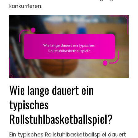
konkurrieren.
Wie lange dauert ein
typisches
Rollstuhlbasketballspiel?
Ein typisches Rollstuhlbasketballspiel dauert