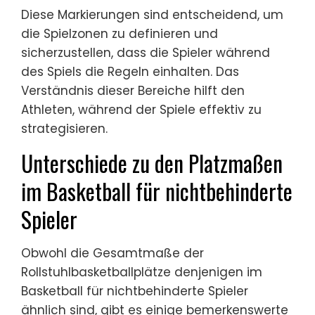
Diese Markierungen sind entscheidend, um
die Spielzonen zu definieren und
sicherzustellen, dass die Spieler während
des Spiels die Regeln einhalten. Das
Verständnis dieser Bereiche hilft den
Athleten, während der Spiele effektiv zu
strategisieren.
Unterschiede zu den Platzmaßen
im Basketball für nichtbehinderte
Spieler
Obwohl die Gesamtmaße der
Rollstuhlbasketballplätze denjenigen im
Basketball für nichtbehinderte Spieler
ähnlich sind, gibt es einige bemerkenswerte