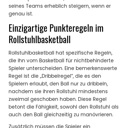
seines Teams erheblich steigern, wenn er
genau ist.
Einzigartige Punkteregeln im
Rollstuhlbasketball
Rollstuhlbasketball hat spezifische Regeln,
die ihn vom Basketball für nichtbehinderte
Spieler unterscheiden. Eine bemerkenswerte
Regel ist die „Dribbelregel“, die es den
Spielern erlaubt, den Ball nur zu dribbeln,
nachdem sie ihren Rollstuhl mindestens
zweimal geschoben haben. Diese Regel
betont die Fähigkeit, sowohl den Rollstuhl als
auch den Ball gleichzeitig zu manövrieren.
Zusätzlich müssen die Spieler ein