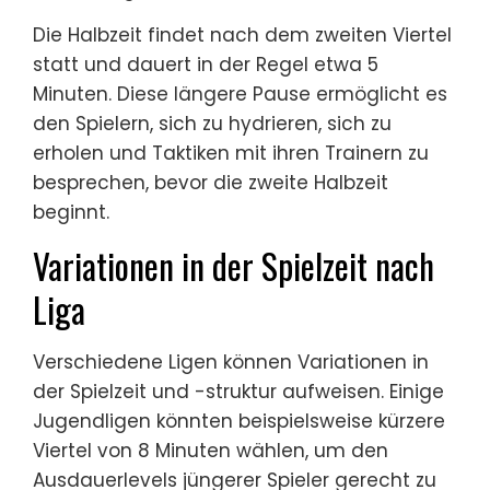
Die Halbzeit findet nach dem zweiten Viertel
statt und dauert in der Regel etwa 5
Minuten. Diese längere Pause ermöglicht es
den Spielern, sich zu hydrieren, sich zu
erholen und Taktiken mit ihren Trainern zu
besprechen, bevor die zweite Halbzeit
beginnt.
Variationen in der Spielzeit nach
Liga
Verschiedene Ligen können Variationen in
der Spielzeit und -struktur aufweisen. Einige
Jugendligen könnten beispielsweise kürzere
Viertel von 8 Minuten wählen, um den
Ausdauerlevels jüngerer Spieler gerecht zu