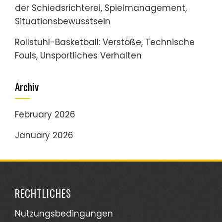
der Schiedsrichterei, Spielmanagement,
Situationsbewusstsein
Rollstuhl-Basketball: Verstöße, Technische
Fouls, Unsportliches Verhalten
Archiv
February 2026
January 2026
RECHTLICHES
Nutzungsbedingungen