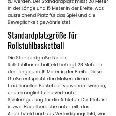
zu werden. Der Standardplatz misst 28 Meter
in der Länge und 15 Meter in der Breite, was
ausreichend Platz für das Spiel und die
Beweglichkeit gewährleistet.
Standardplatzgröße für
Rollstuhlbasketball
Die Standardgröße für ein
Rollstuhlbasketballfeld beträgt 28 Meter in
der Länge und 15 Meter in der Breite. Diese
Größe entspricht den Maßen, die im
traditionellen Basketball verwendet werden,
und ermöglicht eine vertraute
Spielumgebung für die Athleten. Der Platz ist
in zwei Hauptbereiche unterteilt: das
Angriffsfeld und das Verteidigungsfeld, was